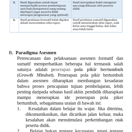
B.
Paradigma Asesmen
Perencanaan dan pelaksanaan asesmen formatif dan
sumatif memperhatikan beberapa hal termasuk salah
satunya adalah p
enerapan
pola pikir bertumbuh
(
Growth Mindset
).
Penerapan pola pikir bertumbuh
dalam asesmen diharapkan membangun kesadaran
bahwa proses pencapaian tujuan pembelajaran, lebih
penting daripada sebatas hasil akhir. pendidik diharapkan
mampu menerapkan ide penerapan pola piker
bertumbuh, sebagaimana uraian di bawah ini:
1.
Kesalahan dalam belajar itu wajar. Jika diterima,
dikomunikasikan, dan dicarikan jalan keluar, maka
kesalahan akan menstimulasi perkembangan otak
peserta didik.
2.
Belajar bukan tentang kecepatan, tetapi tentang