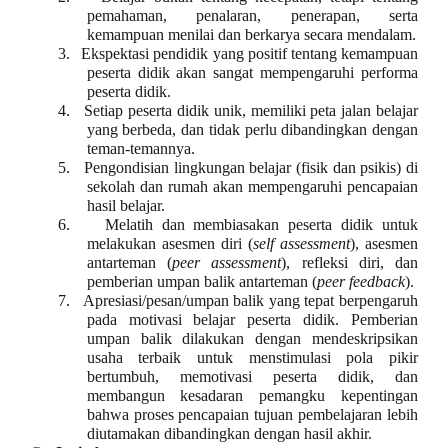
pemahaman, penalaran, penerapan, serta
kemampuan menilai dan berkarya secara mendalam.
3.
Ekspektasi pendidik yang positif tentang kemampuan
peserta didik akan sangat mempengaruhi performa
peserta didik.
4.
Setiap peserta didik unik, memiliki peta jalan belajar
yang berbeda, dan tidak perlu dibandingkan dengan
teman-temannya.
5.
Pengondisian lingkungan belajar (fisik dan psikis) di
sekolah dan rumah akan mempengaruhi pencapaian
hasil belajar.
6.
Melatih dan membiasakan peserta didik untuk
melakukan asesmen diri (
self assessment
), asesmen
antarteman (
peer assessment
), refleksi diri, dan
pemberian umpan balik antarteman (
peer feedback
).
7.
Apresiasi/pesan/umpan balik yang tepat berpengaruh
pada motivasi belajar peserta didik. Pemberian
umpan balik dilakukan dengan mendeskripsikan
usaha terbaik untuk menstimulasi pola pikir
bertumbuh, memotivasi peserta didik, dan
membangun kesadaran pemangku kepentingan
bahwa proses pencapaian tujuan pembelajaran lebih
diutamakan dibandingkan dengan hasil akhir.