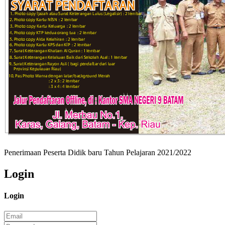
Penerimaan Peserta Didik baru Tahun Pelajaran 2021/2022
Login
Login