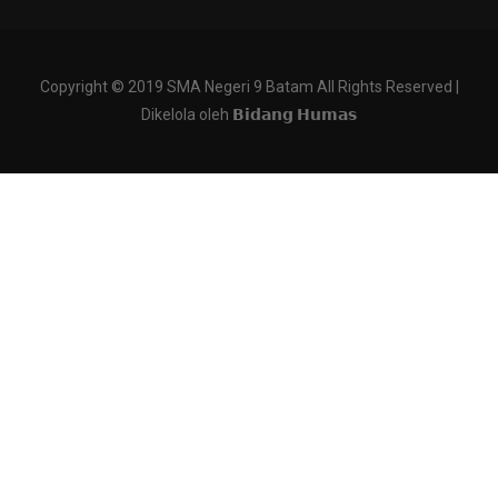
Copyright © 2019 SMA Negeri 9 Batam All Rights Reserved |
Dikelola oleh 𝗕𝗶𝗱𝗮𝗻𝗴 𝗛𝘂𝗺𝗮𝘀