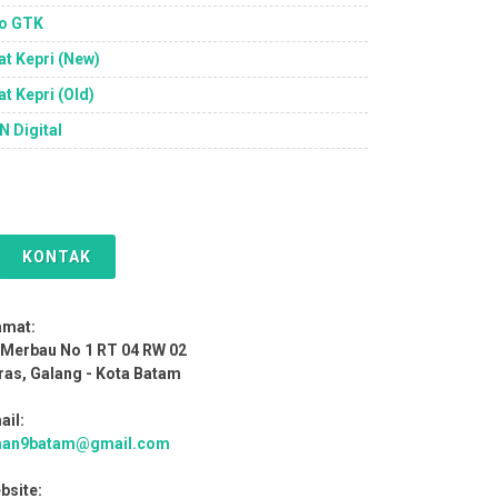
fo GTK
lat Kepri (New)
at Kepri (Old)
N Digital
KONTAK
amat:
. Merbau No 1 RT 04 RW 02
ras, Galang - Kota Batam
ail:
an9batam@gmail.com
bsite: