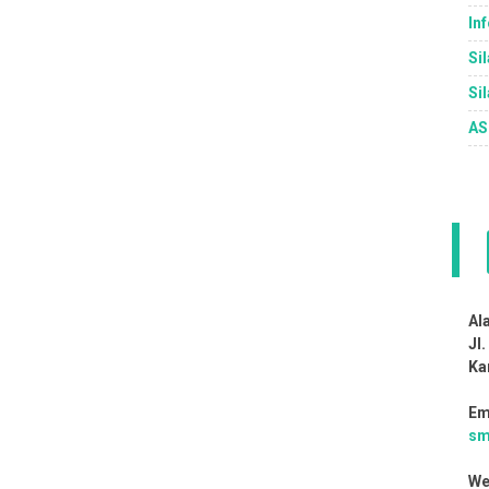
In
Si
Sil
AS
Al
Jl
Ka
Em
sm
We