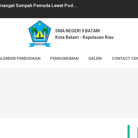
mangat Sumpah Pemuda Lewat Pod...
: SMAN 9 Batam Ikuti Pelati...
an Digital SMAN 9 Batam...
SMA NEGERI 9 BATAM
Kota Batam - Kepulauan Riau
bak Penyisihan Tingkat Provi...
 Vlog saat Pembelajaran B...
ALENDER PENDIDIKAN
PENGUMUMAN
GALERI
CONTACT CE
 Siswa Kelas X Sampaikan Kr...
elajar SMA Memaknai Janji Ban...
ter Siswa: Lebih dari Sekada...
AN 9 Batam Gelar Sosialisasi...
 BATAM 2026...