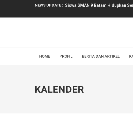
NEWS UPDATE :
Siswa SMAN 9 Batam Hidupkan Se
Dua Agenda Penting di Golden View
Ruang Aksara: Inovasi Perpustaka
Tiga Siswa SMAN 9 Batam Lolos Ba
Kreatif dan Inovatif: Kelas XI Buat
HOME
PROFIL
BERITA DAN ARTIKEL
K
Serunya Belajar Bahasa Indonesia:
Sumpah Pemuda 2025: Bagaimana P
KALENDER
Peran Guru dalam Membentuk Karak
Tingkatkan Mutu Pembelajaran, SM
PENGUMUMAN KELULUSAN SMAN 9