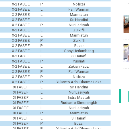
X-2 FASE E
P
Nofriza
X-2 FASE E
L
Fari Warman
X-2 FASE E
L
Marmiatun
X-2 FASE E
L
Sri Handini
X-2 FASE E
P
Nur Laeliyah
X-2 FASE E
L
Zulkifli
X-2 FASE E
L
Marmiatun
X-2 FASE E
P
Zulkifli
X-2 FASE E
P
Buzar
X-2 FASE E
L
Sony Herlambang
X-2 FASE E
L
S. Hanafi
X-2 FASE E
P
Yusriati
X-2 FASE E
L
Zakiah Fauzi
X-2 FASE E
P
Fari Warman
X-2 FASE E
P
Nofriza
X-2 FASE E
P
Yulianto Adhi Dharma Loka
XI FASE F
L
Sri Handini
XI FASE F
L
Nur Laeliyah
XI FASE F
L
Indra Mastuti
XI FASE F
L
Rudianto Simorangkir
XI FASE F
L
Nur Laeliyah
XI FASE F
P
Marmiatun
XI FASE F
L
S. Hanafi
XI FASE F
P
Buzar
XI FASE F
P
Yulianto Adhi Dharma Loka