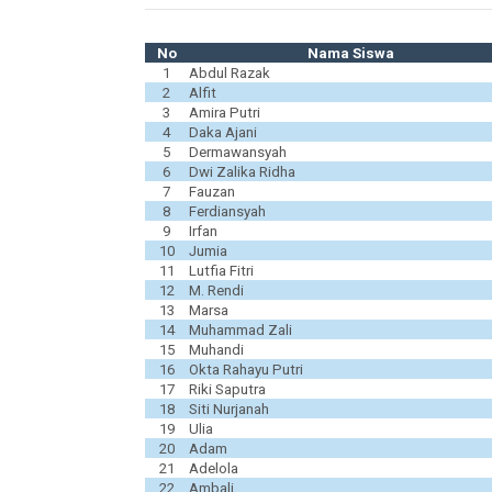
No
Nama Siswa
1
Abdul Razak
2
Alfit
3
Amira Putri
4
Daka Ajani
5
Dermawansyah
6
Dwi Zalika Ridha
7
Fauzan
8
Ferdiansyah
9
Irfan
10
Jumia
11
Lutfia Fitri
12
M. Rendi
13
Marsa
14
Muhammad Zali
15
Muhandi
16
Okta Rahayu Putri
17
Riki Saputra
18
Siti Nurjanah
19
Ulia
20
Adam
21
Adelola
22
Ambali