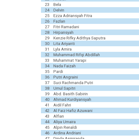
23
Bela
24
Delvin
25
Ezza Adriansyah Fitra
26
Fazlan
27
Fitri Ramadani
28
Hirpansyah
29
Kenzie Rifky Adithya Saputra
30
Lita Ariyanti
31
Lyla Amira
32
Muhammad Rifqi Abdillah
33
Muhammat Yarapi
34
Nada Faizah
35
Pardi
36
Putri Angraini
37
Suci Rachmanda Putri
38
Umul Sapitri
39
Abd. Basith Sabirin
40
Ahmad Kurdiyansyah
41
Aidil Fahri
42
Al Faiz Hafiz Azuwani
43
Alfian
44
Aliya Umaira
45
Alpin Renaldi
46
Ardina Andriani
47
Dinda Asmiranda