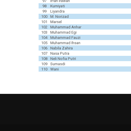
97
Irfan Irawan
98
Kurniyati
99
Liyandra
100
M. Norizad
101
Marsel
102
Muhammad Anhar
103
Muhammad Egi
104
Muhammad Fauzi
105
Muhammad Ihsan
106
Nabila Zahira
107
Nasa Putra
108
Neli Nofia Putri
109
Sumasdi
110
Wani