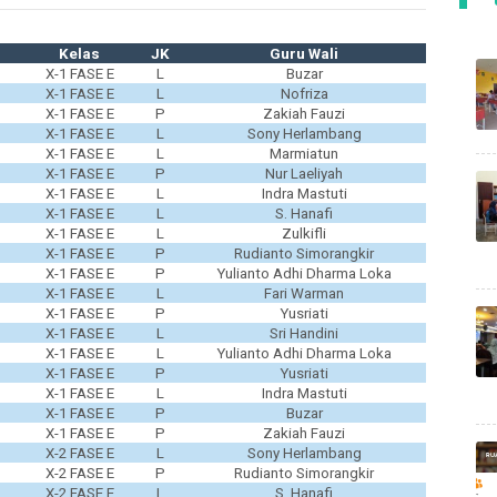
Kelas
JK
Guru Wali
X-1 FASE E
L
Buzar
X-1 FASE E
L
Nofriza
X-1 FASE E
P
Zakiah Fauzi
X-1 FASE E
L
Sony Herlambang
X-1 FASE E
L
Marmiatun
X-1 FASE E
P
Nur Laeliyah
X-1 FASE E
L
Indra Mastuti
X-1 FASE E
L
S. Hanafi
X-1 FASE E
L
Zulkifli
X-1 FASE E
P
Rudianto Simorangkir
X-1 FASE E
P
Yulianto Adhi Dharma Loka
X-1 FASE E
L
Fari Warman
X-1 FASE E
P
Yusriati
X-1 FASE E
L
Sri Handini
X-1 FASE E
L
Yulianto Adhi Dharma Loka
X-1 FASE E
P
Yusriati
X-1 FASE E
L
Indra Mastuti
X-1 FASE E
P
Buzar
X-1 FASE E
P
Zakiah Fauzi
X-2 FASE E
L
Sony Herlambang
X-2 FASE E
P
Rudianto Simorangkir
X-2 FASE E
L
S. Hanafi