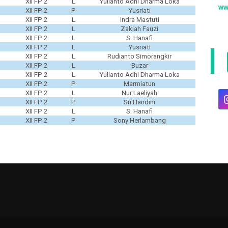
XII FP 2
L
Yulianto Adhi Dharma Loka
ww
XII FP 2
P
Yusriati
XII FP 2
L
Indra Mastuti
XII FP 2
L
Zakiah Fauzi
XII FP 2
L
S. Hanafi
XII FP 2
L
Yusriati
XII FP 2
L
Rudianto Simorangkir
XII FP 2
L
Buzar
XII FP 2
L
Yulianto Adhi Dharma Loka
XII FP 2
P
Marmiatun
XII FP 2
L
Nur Laeliyah
XII FP 2
P
Sri Handini
XII FP 2
L
S. Hanafi
XII FP 2
P
Sony Herlambang