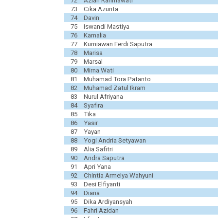
72
Azian Rahmawati
73
Cika Azunta
74
Davin
75
Iswandi Mastiya
76
Kamalia
77
Kurniawan Ferdi Saputra
78
Marisa
79
Marsal
80
Mirna Wati
81
Muhamad Tora Patanto
82
Muhamad Zatul Ikram
83
Nurul Afriyana
84
Syafira
85
Tika
86
Yasir
87
Yayan
88
Yogi Andria Setyawan
89
Alia Safitri
90
Andra Saputra
91
Apri Yana
92
Chintia Armelya Wahyuni
93
Desi Elfiyanti
94
Diana
95
Dika Ardiyansyah
96
Fahri Azidan