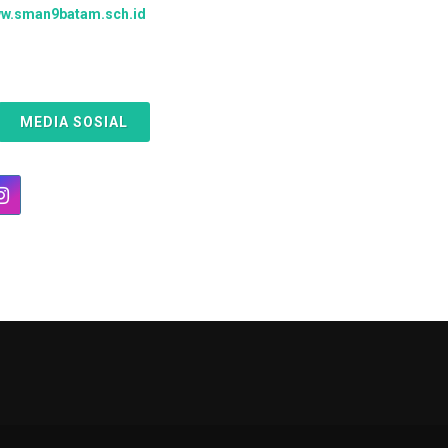
w.sman9batam.sch.id
MEDIA SOSIAL