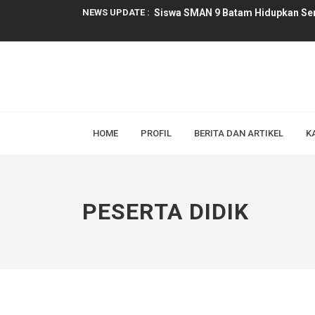
NEWS UPDATE :
Siswa SMAN 9 Batam Hidupkan Se
Dua Agenda Penting di Golden View
Ruang Aksara: Inovasi Perpustaka
Tiga Siswa SMAN 9 Batam Lolos Ba
Kreatif dan Inovatif: Kelas XI Buat
HOME
PROFIL
BERITA DAN ARTIKEL
K
Serunya Belajar Bahasa Indonesia:
Sumpah Pemuda 2025: Bagaimana P
PESERTA DIDIK
Peran Guru dalam Membentuk Karak
Tingkatkan Mutu Pembelajaran, SM
PENGUMUMAN KELULUSAN SMAN 9