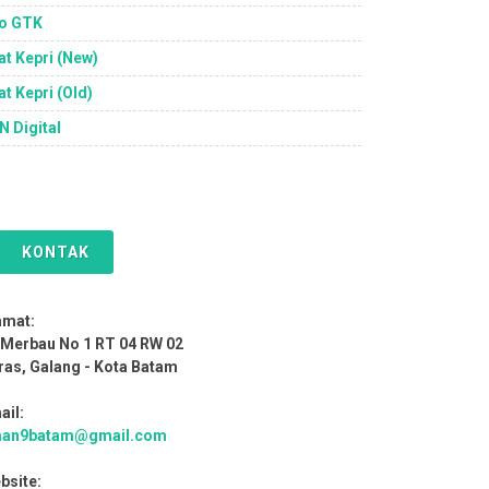
fo GTK
lat Kepri (New)
at Kepri (Old)
N Digital
KONTAK
amat:
. Merbau No 1 RT 04 RW 02
ras, Galang - Kota Batam
ail:
an9batam@gmail.com
bsite: