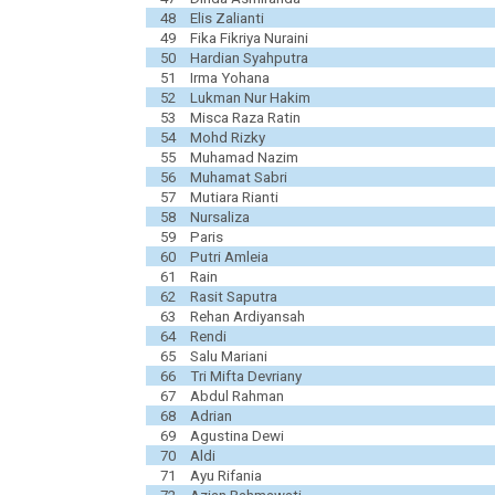
48
Elis Zalianti
49
Fika Fikriya Nuraini
50
Hardian Syahputra
51
Irma Yohana
52
Lukman Nur Hakim
53
Misca Raza Ratin
54
Mohd Rizky
55
Muhamad Nazim
56
Muhamat Sabri
57
Mutiara Rianti
58
Nursaliza
59
Paris
60
Putri Amleia
61
Rain
62
Rasit Saputra
63
Rehan Ardiyansah
64
Rendi
65
Salu Mariani
66
Tri Mifta Devriany
67
Abdul Rahman
68
Adrian
69
Agustina Dewi
70
Aldi
71
Ayu Rifania