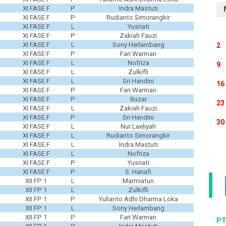
XI FASE F
P
Indra Mastuti
XI FASE F
P
Rudianto Simorangkir
XI FASE F
L
Yusriati
XI FASE F
P
Zakiah Fauzi
XI FASE F
L
Sony Herlambang
2
XI FASE F
P
Fari Warman
XI FASE F
L
Nofriza
9
XI FASE F
L
Zulkifli
XI FASE F
L
Sri Handini
16
XI FASE F
P
Fari Warman
XI FASE F
P
Buzar
23
XI FASE F
L
Zakiah Fauzi
XI FASE F
P
Sri Handini
30
XI FASE F
L
Nur Laeliyah
XI FASE F
L
Rudianto Simorangkir
XI FASE F
L
Indra Mastuti
XI FASE F
L
Nofriza
XI FASE F
P
Yusriati
XI FASE F
P
S. Hanafi
XII FP 1
L
Marmiatun
XII FP 1
L
Zulkifli
XII FP 1
P
Yulianto Adhi Dharma Loka
XII FP 1
L
Sony Herlambang
XII FP 1
P
Fari Warman
PT