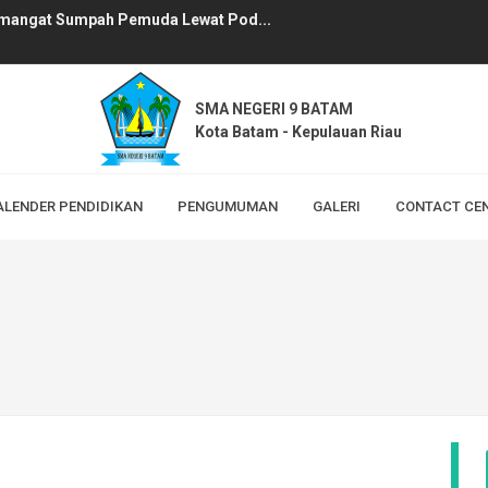
mangat Sumpah Pemuda Lewat Pod...
: SMAN 9 Batam Ikuti Pelati...
an Digital SMAN 9 Batam...
SMA NEGERI 9 BATAM
Kota Batam - Kepulauan Riau
bak Penyisihan Tingkat Provi...
 Vlog saat Pembelajaran B...
ALENDER PENDIDIKAN
PENGUMUMAN
GALERI
CONTACT CE
 Siswa Kelas X Sampaikan Kr...
elajar SMA Memaknai Janji Ban...
ter Siswa: Lebih dari Sekada...
AN 9 Batam Gelar Sosialisasi...
 BATAM 2026...