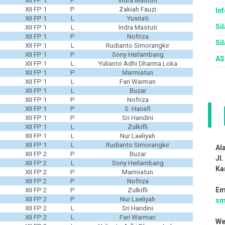
XII FP 1
P
Indra Mastuti
XII FP 1
P
Zakiah Fauzi
In
XII FP 1
L
Yusriati
Si
XII FP 1
L
Indra Mastuti
XII FP 1
P
Nofriza
Sil
XII FP 1
L
Rudianto Simorangkir
XII FP 1
P
Sony Herlambang
AS
XII FP 1
L
Yulianto Adhi Dharma Loka
XII FP 1
P
Marmiatun
XII FP 1
L
Fari Warman
XII FP 1
L
Buzar
XII FP 1
P
Nofriza
XII FP 1
P
S. Hanafi
XII FP 1
P
Sri Handini
XII FP 1
L
Zulkifli
XII FP 1
L
Nur Laeliyah
XII FP 1
L
Rudianto Simorangkir
Al
XII FP 2
P
Buzar
Jl
XII FP 2
L
Sony Herlambang
Ka
XII FP 2
P
Marmiatun
XII FP 2
P
Nofriza
Em
XII FP 2
P
Zulkifli
XII FP 2
P
Nur Laeliyah
sm
XII FP 2
L
Sri Handini
XII FP 2
L
Fari Warman
We