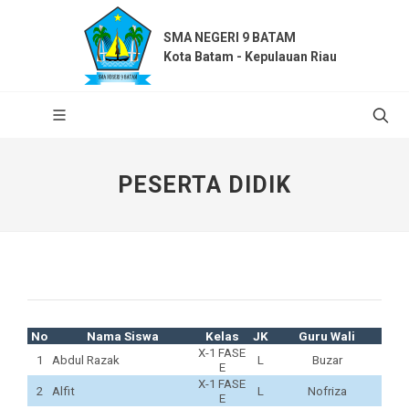
SMA NEGERI 9 BATAM
Kota Batam - Kepulauan Riau
PESERTA DIDIK
No
Nama Siswa
Kelas
JK
Guru Wali
X-1 FASE
1
Abdul Razak
L
Buzar
E
X-1 FASE
2
Alfit
L
Nofriza
E