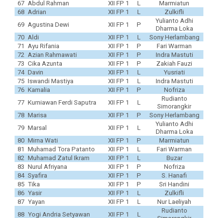
67
Abdul Rahman
XII FP 1
L
Marmiatun
68
Adrian
XII FP 1
L
Zulkifli
Yulianto Adhi
69
Agustina Dewi
XII FP 1
P
Dharma Loka
70
Aldi
XII FP 1
L
Sony Herlambang
71
Ayu Rifania
XII FP 1
P
Fari Warman
72
Azian Rahmawati
XII FP 1
P
Indra Mastuti
73
Cika Azunta
XII FP 1
P
Zakiah Fauzi
74
Davin
XII FP 1
L
Yusriati
75
Iswandi Mastiya
XII FP 1
L
Indra Mastuti
76
Kamalia
XII FP 1
P
Nofriza
Rudianto
77
Kurniawan Ferdi Saputra
XII FP 1
L
Simorangkir
78
Marisa
XII FP 1
P
Sony Herlambang
Yulianto Adhi
79
Marsal
XII FP 1
L
Dharma Loka
80
Mirna Wati
XII FP 1
P
Marmiatun
81
Muhamad Tora Patanto
XII FP 1
L
Fari Warman
82
Muhamad Zatul Ikram
XII FP 1
L
Buzar
83
Nurul Afriyana
XII FP 1
P
Nofriza
84
Syafira
XII FP 1
P
S. Hanafi
85
Tika
XII FP 1
P
Sri Handini
86
Yasir
XII FP 1
L
Zulkifli
87
Yayan
XII FP 1
L
Nur Laeliyah
Rudianto
88
Yogi Andria Setyawan
XII FP 1
L