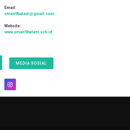
Email:
sman9batam@gmail.com
Website:
www.sman9batam.sch.id
MEDIA SOSIAL