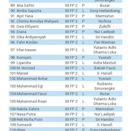
Simorangkir
89
Alia Safitri
XII FP 2
P
Buzar
90
Andra Saputra
XII FP 2
L
Sony Herlambang
91
Apri Yana
XII FP 2
P
Marmiatun
92
Chintia Armelya Wahyuni
XII FP 2
P
Nofriza
93
Desi Elfiyanti
XII FP 2
P
Zulkifli
94
Diana
XII FP 2
P
Nur Laeliyah
95
Dika Ardiyansyah
XII FP 2
L
Sri Handini
96
Fahri Azidan
XII FP 2
L
Fari Warman
Yulianto Adhi
97
Irfan Irawan
XII FP 2
L
Dharma Loka
98
Kurniyati
XII FP 2
P
Yusriati
99
Liyandra
XII FP 2
L
Indra Mastuti
100
M. Norizad
XII FP 2
L
Zakiah Fauzi
101
Marsel
XII FP 2
L
S. Hanafi
102
Muhammad Anhar
XII FP 2
L
Yusriati
Rudianto
103
Muhammad Egi
XII FP 2
L
Simorangkir
104
Muhammad Fauzi
XII FP 2
L
Buzar
Yulianto Adhi
105
Muhammad Ihsan
XII FP 2
L
Dharma Loka
106
Nabila Zahira
XII FP 2
P
Marmiatun
107
Nasa Putra
XII FP 2
L
Nur Laeliyah
108
Neli Nofia Putri
XII FP 2
P
Sri Handini
109
Sumasdi
XII FP 2
L
S. Hanafi
110
Wani
XII FP 2
P
Sony Herlambang