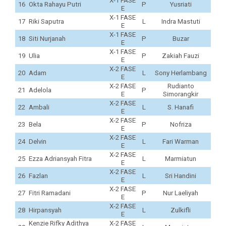
X-1 FASE
16
Okta Rahayu Putri
P
Yusriati
E
X-1 FASE
17
Riki Saputra
L
Indra Mastuti
E
X-1 FASE
18
Siti Nurjanah
P
Buzar
E
X-1 FASE
19
Ulia
P
Zakiah Fauzi
E
X-2 FASE
20
Adam
L
Sony Herlambang
E
X-2 FASE
Rudianto
21
Adelola
P
E
Simorangkir
X-2 FASE
22
Ambali
L
S. Hanafi
E
X-2 FASE
23
Bela
P
Nofriza
E
X-2 FASE
24
Delvin
L
Fari Warman
E
X-2 FASE
25
Ezza Adriansyah Fitra
L
Marmiatun
E
X-2 FASE
26
Fazlan
L
Sri Handini
E
X-2 FASE
27
Fitri Ramadani
P
Nur Laeliyah
E
X-2 FASE
28
Hirpansyah
L
Zulkifli
E
Kenzie Rifky Adithya
X-2 FASE