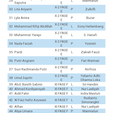
29
L
Marmiatun
Saputra
E
X-2 FASE
30
Lita Ariyanti
P
Zulkifli
E
X-2 FASE
31
Lyla Amira
P
Buzar
E
X-2 FASE
32
Muhammad Rifqi Abdillah
L
Sony Herlambang
E
X-2 FASE
33
Muhammat Yarapi
L
S. Hanafi
E
X-2 FASE
34
Nada Faizah
P
Yusriati
E
X-2 FASE
35
Pardi
L
Zakiah Fauzi
E
X-2 FASE
36
Putri Angraini
P
Fari Warman
E
X-2 FASE
37
Suci Rachmanda Putri
P
Nofriza
E
X-2 FASE
Yulianto Adhi
38
Umul Sapitri
P
E
Dharma Loka
39
Abd. Basith Sabirin
XI FASE F
L
Sri Handini
40
Ahmad Kurdiyansyah
XI FASE F
L
Nur Laeliyah
41
Aidil Fahri
XI FASE F
L
Indra Mastuti
Rudianto
42
Al Faiz Hafiz Azuwani
XI FASE F
L
Simorangkir
43
Alfian
XI FASE F
L
Nur Laeliyah
44
Aliya Umaira
XI FASE F
P
Marmiatun