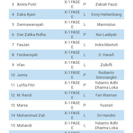
X-1 FASE
3
Amira Putri
P
Zakiah Fauzi
E
X-1 FASE
4
Daka Ajani
L
Sony Herlambang
E
X-1 FASE
5
Dermawansyah
L
Marmiatun
E
X-1 FASE
6
Dwi Zalika Ridha
P
Nur Laeliyah
E
X-1 FASE
7
Fauzan
L
Indra Mastuti
E
X-1 FASE
8
Ferdiansyah
L
S. Hanafi
E
X-1 FASE
9
Irfan
L
Zulkifli
E
X-1 FASE
Rudianto
10
Jumia
P
E
Simorangkir
X-1 FASE
Yulianto Adhi
11
Lutfia Fitri
P
E
Dharma Loka
X-1 FASE
12
M. Rendi
L
Fari Warman
E
X-1 FASE
13
Marsa
P
Yusriati
E
X-1 FASE
14
Muhammad Zali
L
Sri Handini
E
X-1 FASE
Yulianto Adhi
15
Muhandi
L
E
Dharma Loka