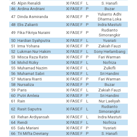
45
Alpin Renaldi
XI FASE F
L
S. Hanafi
46
Ardina Andriani
XI FASE F
P
Buzar
Yulianto Adhi
47
Dinda Asmiranda
XI FASE F
P
Dharma Loka
48
Elis Zalianti
XI FASE F
P
Indra Mastuti
Rudianto
49
Fika Fikriya Nuraini
XI FASE F
P
Simorangkir
50
Hardian Syahputra
XI FASE F
L
Yusriati
51
Irma Yohana
XI FASE F
P
Zakiah Fauzi
52
Lukman Nur Hakim
XI FASE F
L
Sony Herlambang
53
Misca Raza Ratin
XI FASE F
P
Fari Warman
54
Mohd Rizky
XI FASE F
L
Nofriza
55
Muhamad Nazim
XI FASE F
L
Zulkifli
56
Muhamat Sabri
XI FASE F
L
Sri Handini
57
Mutiara Rianti
XI FASE F
P
Fari Warman
58
Nursaliza
XI FASE F
P
Buzar
59
Paris
XI FASE F
L
Zakiah Fauzi
60
Putri Amleia
XI FASE F
P
Sri Handini
61
Rain
XI FASE F
L
Nur Laeliyah
Rudianto
62
Rasit Saputra
XI FASE F
L
Simorangkir
63
Rehan Ardiyansah
XI FASE F
L
Indra Mastuti
64
Rendi
XI FASE F
L
Nofriza
65
Salu Mariani
XI FASE F
P
Yusriati
66
Tri Mifta Devriany
XI FASE F
P
S. Hanafi