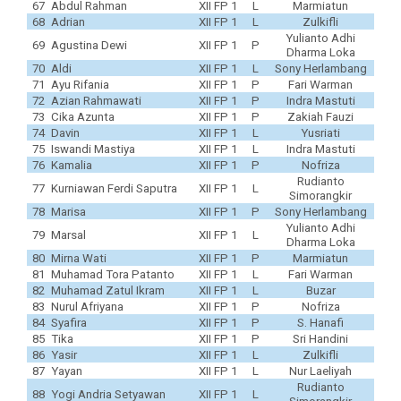
67
Abdul Rahman
XII FP 1
L
Marmiatun
68
Adrian
XII FP 1
L
Zulkifli
Yulianto Adhi
69
Agustina Dewi
XII FP 1
P
Dharma Loka
70
Aldi
XII FP 1
L
Sony Herlambang
71
Ayu Rifania
XII FP 1
P
Fari Warman
72
Azian Rahmawati
XII FP 1
P
Indra Mastuti
73
Cika Azunta
XII FP 1
P
Zakiah Fauzi
74
Davin
XII FP 1
L
Yusriati
75
Iswandi Mastiya
XII FP 1
L
Indra Mastuti
76
Kamalia
XII FP 1
P
Nofriza
Rudianto
77
Kurniawan Ferdi Saputra
XII FP 1
L
Simorangkir
78
Marisa
XII FP 1
P
Sony Herlambang
Yulianto Adhi
79
Marsal
XII FP 1
L
Dharma Loka
80
Mirna Wati
XII FP 1
P
Marmiatun
81
Muhamad Tora Patanto
XII FP 1
L
Fari Warman
82
Muhamad Zatul Ikram
XII FP 1
L
Buzar
83
Nurul Afriyana
XII FP 1
P
Nofriza
84
Syafira
XII FP 1
P
S. Hanafi
85
Tika
XII FP 1
P
Sri Handini
86
Yasir
XII FP 1
L
Zulkifli
87
Yayan
XII FP 1
L
Nur Laeliyah
Rudianto
88
Yogi Andria Setyawan
XII FP 1
L