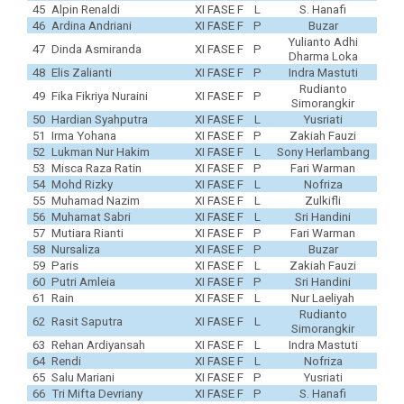
45
Alpin Renaldi
XI FASE F
L
S. Hanafi
46
Ardina Andriani
XI FASE F
P
Buzar
Yulianto Adhi
47
Dinda Asmiranda
XI FASE F
P
Dharma Loka
48
Elis Zalianti
XI FASE F
P
Indra Mastuti
Rudianto
49
Fika Fikriya Nuraini
XI FASE F
P
Simorangkir
50
Hardian Syahputra
XI FASE F
L
Yusriati
51
Irma Yohana
XI FASE F
P
Zakiah Fauzi
52
Lukman Nur Hakim
XI FASE F
L
Sony Herlambang
53
Misca Raza Ratin
XI FASE F
P
Fari Warman
54
Mohd Rizky
XI FASE F
L
Nofriza
55
Muhamad Nazim
XI FASE F
L
Zulkifli
56
Muhamat Sabri
XI FASE F
L
Sri Handini
57
Mutiara Rianti
XI FASE F
P
Fari Warman
58
Nursaliza
XI FASE F
P
Buzar
59
Paris
XI FASE F
L
Zakiah Fauzi
60
Putri Amleia
XI FASE F
P
Sri Handini
61
Rain
XI FASE F
L
Nur Laeliyah
Rudianto
62
Rasit Saputra
XI FASE F
L
Simorangkir
63
Rehan Ardiyansah
XI FASE F
L
Indra Mastuti
64
Rendi
XI FASE F
L
Nofriza
65
Salu Mariani
XI FASE F
P
Yusriati
66
Tri Mifta Devriany
XI FASE F
P
S. Hanafi