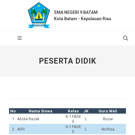
SMA NEGERI 9 BATAM
Kota Batam - Kepulauan Riau
PESERTA DIDIK
No
Nama Siswa
Kelas
JK
Guru Wali
X-1 FASE
1
Abdul Razak
L
Buzar
E
X-1 FASE
2
Alfit
L
Nofriza
E