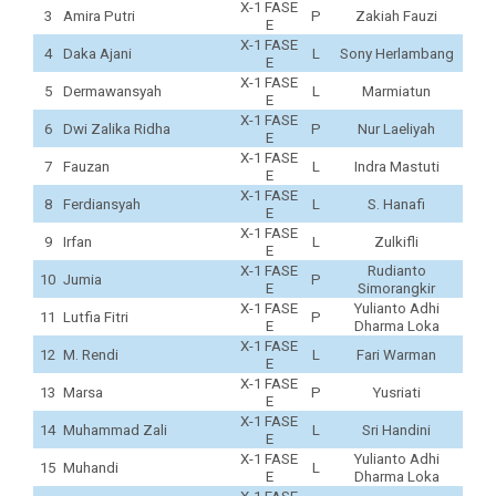
X-1 FASE
3
Amira Putri
P
Zakiah Fauzi
E
X-1 FASE
4
Daka Ajani
L
Sony Herlambang
E
X-1 FASE
5
Dermawansyah
L
Marmiatun
E
X-1 FASE
6
Dwi Zalika Ridha
P
Nur Laeliyah
E
X-1 FASE
7
Fauzan
L
Indra Mastuti
E
X-1 FASE
8
Ferdiansyah
L
S. Hanafi
E
X-1 FASE
9
Irfan
L
Zulkifli
E
X-1 FASE
Rudianto
10
Jumia
P
E
Simorangkir
X-1 FASE
Yulianto Adhi
11
Lutfia Fitri
P
E
Dharma Loka
X-1 FASE
12
M. Rendi
L
Fari Warman
E
X-1 FASE
13
Marsa
P
Yusriati
E
X-1 FASE
14
Muhammad Zali
L
Sri Handini
E
X-1 FASE
Yulianto Adhi
15
Muhandi
L
E
Dharma Loka