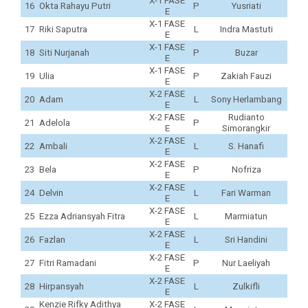
X-1 FASE
16
Okta Rahayu Putri
P
Yusriati
E
X-1 FASE
17
Riki Saputra
L
Indra Mastuti
E
X-1 FASE
18
Siti Nurjanah
P
Buzar
E
X-1 FASE
19
Ulia
P
Zakiah Fauzi
E
X-2 FASE
20
Adam
L
Sony Herlambang
E
X-2 FASE
Rudianto
21
Adelola
P
E
Simorangkir
X-2 FASE
22
Ambali
L
S. Hanafi
E
X-2 FASE
23
Bela
P
Nofriza
E
X-2 FASE
24
Delvin
L
Fari Warman
E
X-2 FASE
25
Ezza Adriansyah Fitra
L
Marmiatun
E
X-2 FASE
26
Fazlan
L
Sri Handini
E
X-2 FASE
27
Fitri Ramadani
P
Nur Laeliyah
E
X-2 FASE
28
Hirpansyah
L
Zulkifli
E
Kenzie Rifky Adithya
X-2 FASE