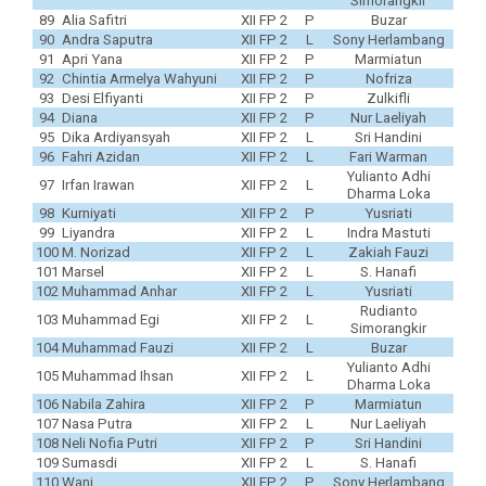
Simorangkir
89
Alia Safitri
XII FP 2
P
Buzar
90
Andra Saputra
XII FP 2
L
Sony Herlambang
91
Apri Yana
XII FP 2
P
Marmiatun
92
Chintia Armelya Wahyuni
XII FP 2
P
Nofriza
93
Desi Elfiyanti
XII FP 2
P
Zulkifli
94
Diana
XII FP 2
P
Nur Laeliyah
95
Dika Ardiyansyah
XII FP 2
L
Sri Handini
96
Fahri Azidan
XII FP 2
L
Fari Warman
Yulianto Adhi
97
Irfan Irawan
XII FP 2
L
Dharma Loka
98
Kurniyati
XII FP 2
P
Yusriati
99
Liyandra
XII FP 2
L
Indra Mastuti
100
M. Norizad
XII FP 2
L
Zakiah Fauzi
101
Marsel
XII FP 2
L
S. Hanafi
102
Muhammad Anhar
XII FP 2
L
Yusriati
Rudianto
103
Muhammad Egi
XII FP 2
L
Simorangkir
104
Muhammad Fauzi
XII FP 2
L
Buzar
Yulianto Adhi
105
Muhammad Ihsan
XII FP 2
L
Dharma Loka
106
Nabila Zahira
XII FP 2
P
Marmiatun
107
Nasa Putra
XII FP 2
L
Nur Laeliyah
108
Neli Nofia Putri
XII FP 2
P
Sri Handini
109
Sumasdi
XII FP 2
L
S. Hanafi
110
Wani
XII FP 2
P
Sony Herlambang