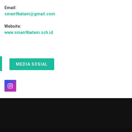
Email:
sman9batam@gmail.com
Website:
www.sman9batam.sch.id
MEDIA SOSIAL