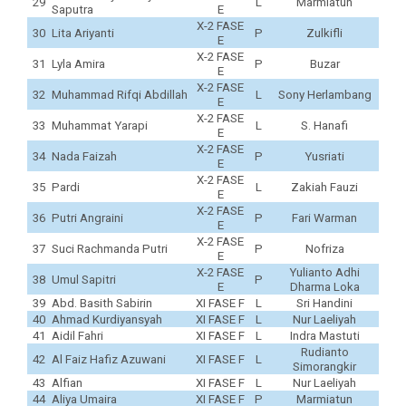
29
L
Marmiatun
Saputra
E
X-2 FASE
30
Lita Ariyanti
P
Zulkifli
E
X-2 FASE
31
Lyla Amira
P
Buzar
E
X-2 FASE
32
Muhammad Rifqi Abdillah
L
Sony Herlambang
E
X-2 FASE
33
Muhammat Yarapi
L
S. Hanafi
E
X-2 FASE
34
Nada Faizah
P
Yusriati
E
X-2 FASE
35
Pardi
L
Zakiah Fauzi
E
X-2 FASE
36
Putri Angraini
P
Fari Warman
E
X-2 FASE
37
Suci Rachmanda Putri
P
Nofriza
E
X-2 FASE
Yulianto Adhi
38
Umul Sapitri
P
E
Dharma Loka
39
Abd. Basith Sabirin
XI FASE F
L
Sri Handini
40
Ahmad Kurdiyansyah
XI FASE F
L
Nur Laeliyah
41
Aidil Fahri
XI FASE F
L
Indra Mastuti
Rudianto
42
Al Faiz Hafiz Azuwani
XI FASE F
L
Simorangkir
43
Alfian
XI FASE F
L
Nur Laeliyah
44
Aliya Umaira
XI FASE F
P
Marmiatun