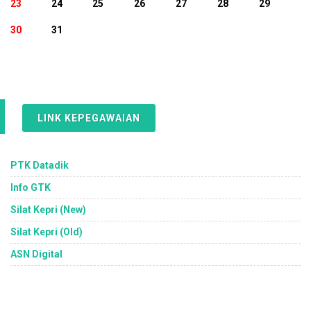
23
24
25
26
27
28
29
30
31
LINK KEPEGAWAIAN
PTK Datadik
Info GTK
Silat Kepri (New)
Silat Kepri (Old)
ASN Digital